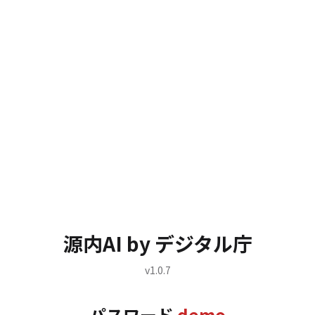
源内AI by デジタル庁
v1.0.7
パスワード
demo