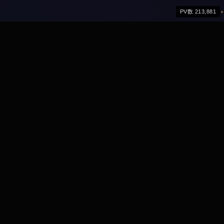
PV数 213,881
New Product
以下は最近リリースしたプロダクトや授業動画の一覧
です。