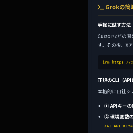
Grokの
手軽に試す方法
Cursorなど
す。その後、X
irm https://
正規のCLI（AP
本格的に自社シ
① APIキー
② 環境変数
XAI_API_KEY=