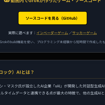
動画内でGrokが作ったゲーム・ソースコード
ソースコードを見る（GitHub）
実際に遊べます：
インベーダーゲーム
／
サッカーゲーム
Grokのbuild機能を使い、プログラミング未経験から短時間で作成した
グロック）AIとは？
ロン・マスク氏が設立したAI企業「xAI」が開発した対話型生成A
のリアルタイムデータと連携できる点が最大の特徴で、他の生成AI
。