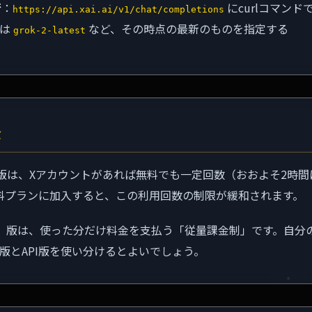
行
：
にcurlコマン
https://api.xai.ai/v1/chat/completions
名は
など、その時点の最新のものを指定する
grok-2-latest
金
リ版は、Xアカウントがあれば無料でも一定回数（おおよそ2時
料プランに加入すると、この利用回数の制限が緩和されます。
API）版は、使った分だけ料金を支払う「従量課金制」です。自分
リ版とAPI版を使い分けるとよいでしょう。