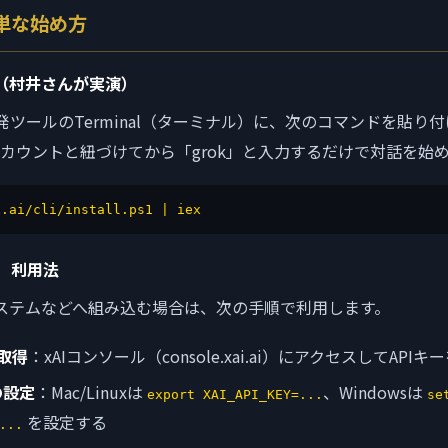
簡単な始め方
（村井さんが実演）
の開発ツールのTerminal（ターミナル）に、次のコマンドを貼り
アカウントと紐づけてから「grok」と入力するだけで対話を始
x.ai/cli/install.ps1 | iex
I）利用法
ステムなどへ組み込む場合は、次の手順で利用します。
の取得
：xAIコンソール（console.xai.ai）にアクセスしてAPI
の設定
：Mac/Linuxは
、Windowsは
export XAI_API_KEY=...
se
を設定する
...