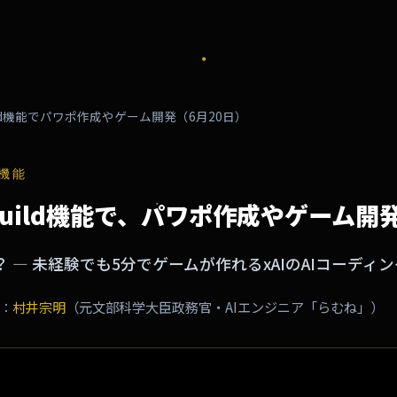
build機能でパワポ作成やゲーム開発（6月20日）
D機能
 のbuild機能で、パワポ作成やゲーム開
 — 未経験でも5分でゲームが作れるxAIのAIコーディン
：
村井宗明
（元文部科学大臣政務官・AIエンジニア「らむね」）