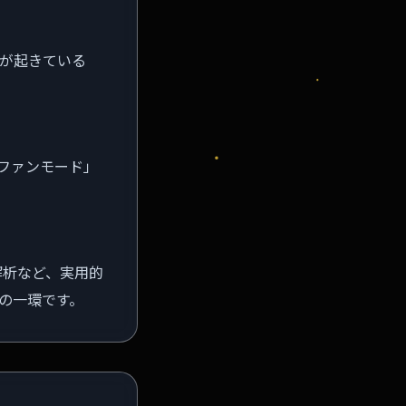
何が起きている
ファンモード」
解析など、実用的
この一環です。