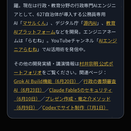
躍。現在は行政・教育分野の行政専門AIエンジニ
アとして、627自治体が導入する公務員専用
AI「
マサルくん
」、デジタル庁「
源内AI
」、
教育
AIプラットフォーム
などを開発。エンジニアネー
ムは「らむね」。YouTubeチャンネル「
AIエンジ
ニアらむね
」でAI活用術を発信中。
その他の開発実績・講演情報は
村井宗明 公式ポ
ートフォリオ
をご覧ください。関連ページ：
Grok AI Build機能（6月20日）
／
行政の書類審査
AI（6月23日）
／
Claude Fable5のセキュリティ
（6月10日）
／
プレゼン作成・竜之介メソッド
（6月9日）
／
Codexでサイト制作（7月1日）