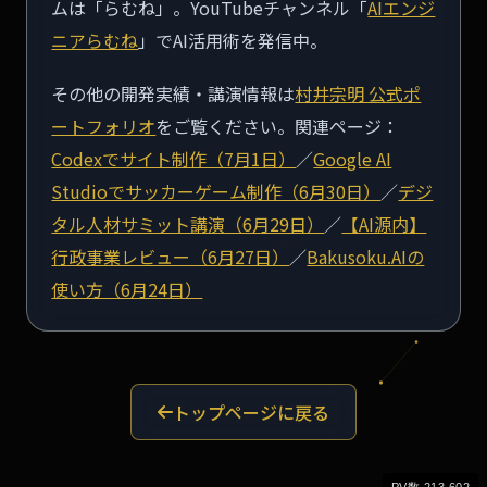
ムは「らむね」。YouTubeチャンネル「
AIエンジ
ニアらむね
」でAI活用術を発信中。
その他の開発実績・講演情報は
村井宗明 公式ポ
ートフォリオ
をご覧ください。関連ページ：
Codexでサイト制作（7月1日）
／
Google AI
Studioでサッカーゲーム制作（6月30日）
／
デジ
タル人材サミット講演（6月29日）
／
【AI源内】
行政事業レビュー（6月27日）
／
Bakusoku.AIの
使い方（6月24日）
トップページに戻る