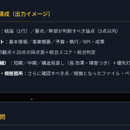
構成（出力イメージ）
：結論（1行）／要点／幹部が判断すべき論点（3点以内）
ト
：基本情報／事業概要／予算・執行／KPI・成果
5観点×20点の採点表＋総合スコア・総合判定
細）
：短期／中期／構造見直し（各 効果・障害つき）＋優先打
・根拠箇所
：さらに確認すべき点／根拠となったファイル・ペ
問