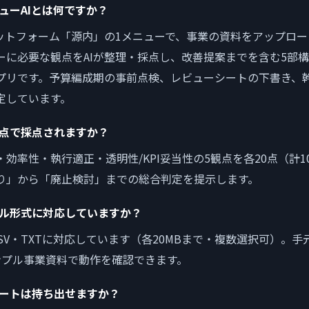
ビューAIとは何ですか？
ラットフォーム「源内」の1メニューで、事業の資料をアップロ
ーに必要な観点をAIが整理・採点し、改善提案までを含む5部
プリです。予算編成期の事前点検、レビューシートの下書き、
定しています。
観点で採点されますか？
効率性・執行適正・透明性/KPI妥当性の5観点を各20点（計1
り」から「廃止検討」までの総合判定を提示します。
イル形式に対応していますか？
・CSV・TXTに対応しています（各20MBまで・複数選択可）。
ンプル事業資料で動作を確認できます。
ポートは持ち出せますか？