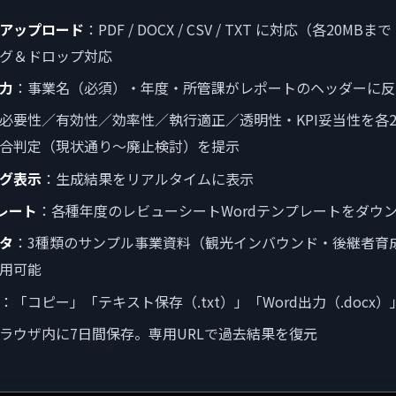
アップロード
：PDF / DOCX / CSV / TXT に対応（各20M
グ＆ドロップ対応
力
：事業名（必須）・年度・所管課がレポートのヘッダーに反
必要性／有効性／効率性／執行適正／透明性・KPI妥当性を各2
合判定（現状通り〜廃止検討）を提示
グ表示
：生成結果をリアルタイムに表示
プレート
：各種年度のレビューシートWordテンプレートをダウ
タ
：3種類のサンプル事業資料（観光インバウンド・後継者育
用可能
：「コピー」「テキスト保存（.txt）」「Word出力（.docx
ラウザ内に7日間保存。専用URLで過去結果を復元