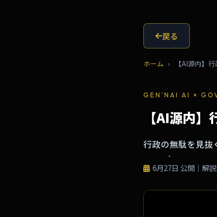
戻る
ホーム
›
【AI源内】行
GEN'NAI AI × G
【AI源内
行政の無駄を見抜くA
6月27日
公開｜解説