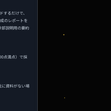
ードするだけで、
構成のレポートを
幹部説明用の要約
00点満点）で採
手元に資料がない場